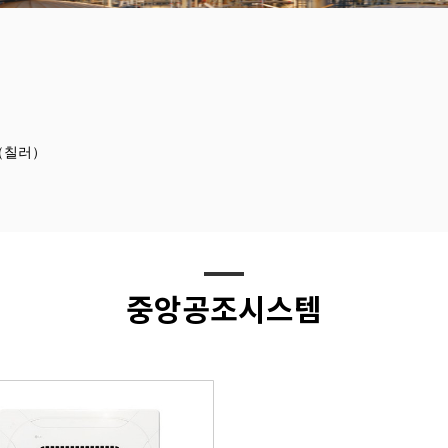
（칠러）
중앙공조시스템