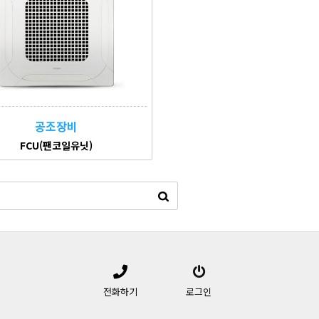
공조장비
FCU(팬코일유닛)
전화하기
로그인