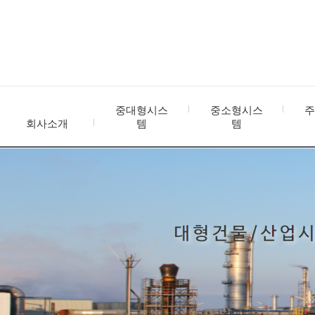
중대형시스
중소형시스
주
회사소개
템
템