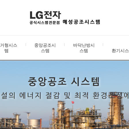
거형시스
중앙공조시
바닥난방시
템
스템
스템
환기시